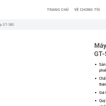
TRANG CHỦ
VỀ CHÚNG TÔI
ệp GT-580
Máy
GT-
Sản
phiế
Chất
thán
Giá 
Quý