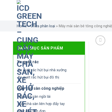
Skip
to
content
Home
»
Chưa phân loại
»
Máy mài sàn bê tông công nghi
DANH MỤC SẢN PHẨM
Xe quét rác
Xe quét rác hút bụi nhà xưởng
Xe quét rác hút bụi đô thị
Máy chà sàn công nghiệp
Máy chà sàn ngồi lái
Máy chà sàn liên hợp đẩy tay
Máy chà sàn đơn