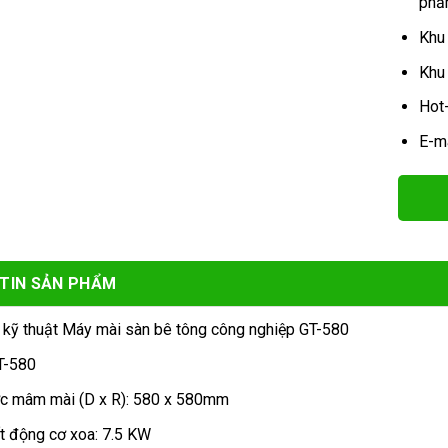
phẩm
Khu
Khu
Hot
E-m
TIN SẢN PHẨM
 kỹ thuật Máy mài sàn bê tông công nghiệp GT-580
T-580
ớc mâm mài (D x R): 580 x 580mm
t động cơ xoa: 7.5 KW