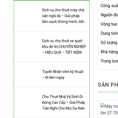
Công suất
Dịch vụ cho thuê máy chà
Nguồn đi
sàn ngồi lái – Giải pháp
làm sạch thông minh, tiết
Vòng tua
kiệm chi phí
Dung tích
Dịch vụ cho thuê xe quét
Số lượng 
khu đô thị CHUYÊN NGHIỆP
Khả năng 
– HIỆU QUẢ – TIẾT KIỆM
Trọng lư
Tuyển Nhân viên kỹ thuật
– Đi làm ngay
SẢN P
Cho Thuê Nhà Vệ Sinh Di
Động Cao Cấp – Giải Pháp
Tiện Nghi Cho Mọi Sự Kiện