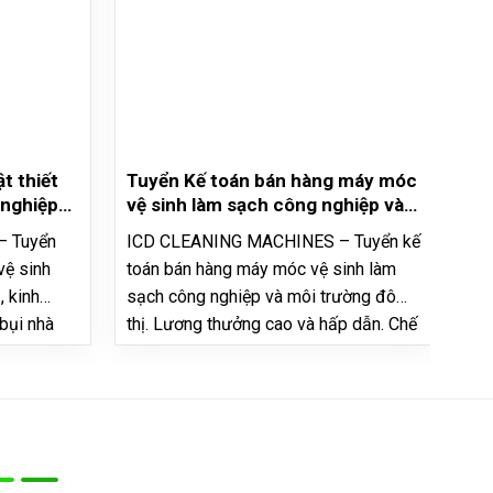
t thiết
Tuyển Kế toán bán hàng máy móc
Tu
 nghiệp-
vệ sinh làm sạch công nghiệp và
Vệ
môi trường đô thị
Hấ
 Tuyển
ICD CLEANING MACHINES – Tuyển kế
Cô
vệ sinh
toán bán hàng máy móc vệ sinh làm
Đô 
, kinh
sạch công nghiệp và môi trường đô
đầu
bụi nhà
thị. Lương thưởng cao và hấp dẫn. Chế
Tr
ẫn, môi
độ đãi ngộ và môi trường làm việc
ngh
 công việc
chuyên nghiệp MÔ TẢ CÔNG VIỆC
qué
nghiệp và
Công ty CP Phát triển Công nghiệp và
đi
g ty…
Đô thị Việt Nam…
Bản đồ