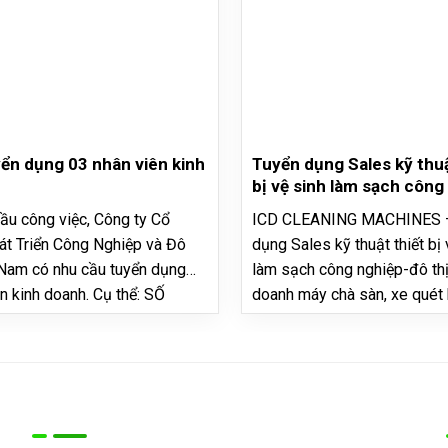
ển dụng 03 nhân viên kinh
Tuyển dụng Sales kỹ thuậ
bị vệ sinh làm sạch công
đô thị
ầu công việc, Công ty Cổ
ICD CLEANING MACHINES –
t Triển Công Nghiệp và Đô
dụng Sales kỹ thuật thiết bị 
 Nam có nhu cầu tuyển dụng
làm sạch công nghiệp-đô thị
n kinh doanh. Cụ thể: SỐ
doanh máy chà sàn, xe quét 
03 người MÔ TẢ CÔNG VIỆC
xưởng. Lương thưởng hấp d
ếm khách hàng mới – Tư vấn,
trường chuyên nghiệp. Mô tả
 bán hàng cho khách – Lên
Công ty CP Phát triển Công 
Đô thị Việt Nam (ICD) là côn
Thông tin