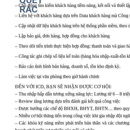
– Chủ động tìm kiếm khách hàng tiềm năng, kết nối và thiết l
– Liên hệ với khách hàng dựa trên Data khách hàng mà Công 
– Cập nhật dữ liệu khách hàng trên hệ thống phần mềm, theo 
– Lập báo giá, đơn hàng, hợp đồng cho khách hàng
– Theo dõi tiến trình thực hiện hợp đồng: thanh toán và giao h
– Công tác ghi chép số liệu kế toán (hàng hóa nhập-xuất-tồn k
– Báo cáo tình hình bán hàng, doanh số, tồn kho định kỳ.
– Làm việc tại văn phòng theo giờ hành chính
ĐẾN VỚI ICD, BẠN SẼ NHẬN ĐƯỢC CƠ HỘI:
– Thu nhập hấp dẫn tương xứng năng lực: Lương từ 6 – 8 tri
– Review tăng lương dựa trên đánh giá kết quả công việc
– Được hưởng các chế độ BHXH, BHYT, BHTN… theo quy đ
– Nhiều cơ hội thăng tiến trong công việc khi gia nhập đội n
– Các khóa kỹ năng mềm phát triển bản thân và các chương 