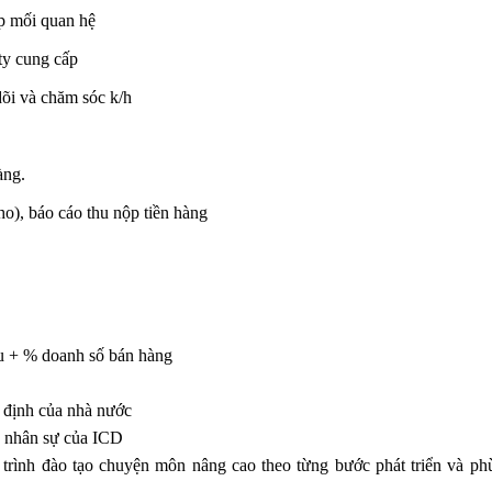
ập mối quan hệ
ty cung cấp
dõi và chăm sóc k/h
àng.
ho), báo cáo thu nộp tiền hàng
ệu + % doanh số bán hàng
ịnh của nhà nước
gũ nhân sự của ICD
trình đào tạo chuyện môn nâng cao theo từng bước phát triển và ph