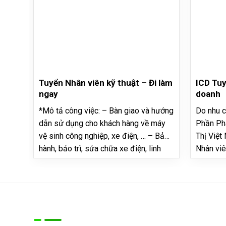
Tuyển Nhân viên kỹ thuật – Đi làm
ICD Tuy
ngay
doanh
*Mô tả công việc: – Bàn giao và hướng
Do nhu c
dẫn sử dụng cho khách hàng về máy
Phần Phá
vệ sinh công nghiệp, xe điện, … – Bảo
Thị Việt
hành, bảo trì, sửa chữa xe điện, linh
Nhân viê
phụ kiện, máy vệ sinh, … – Thực hiện
LƯỢNG: 
công việc theo chỉ đạo của Ban giám
– Tìm ki
đốc. – Thời gian…
báo giá,
đơn,…
Về chúng tôi