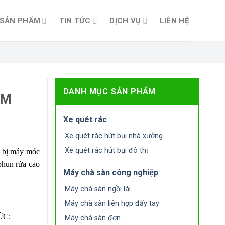
SẢN PHẨM
TIN TỨC
DỊCH VỤ
LIÊN HỆ
DANH MỤC SẢN PHẨM
CM
Xe quét rác
Xe quét rác hút bụi nhà xưởng
Xe quét rác hút bụi đô thị
ết bị máy móc
 phun rửa cao
Máy chà sàn công nghiệp
Máy chà sàn ngồi lái
Máy chà sàn liên hợp đẩy tay
ỨC:
Máy chà sàn đơn