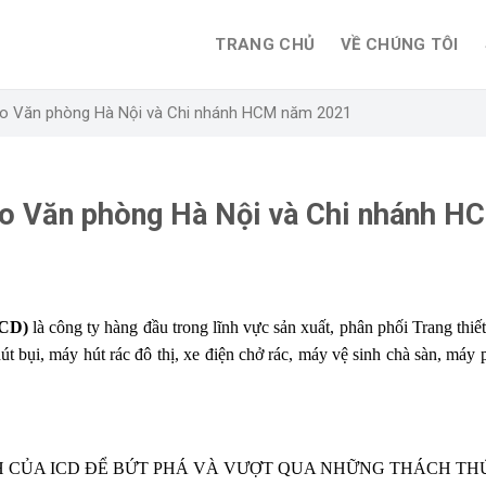
TRANG CHỦ
VỀ CHÚNG TÔI
ho Văn phòng Hà Nội và Chi nhánh HCM năm 2021
ho Văn phòng Hà Nội và Chi nhánh H
ICD)
là công ty hàng đầu trong lĩnh vực sản xuất, phân phối Trang thi
út bụi, máy hút rác đô thị, xe điện chở rác, máy vệ sinh chà sàn, máy
H CỦA ICD ĐỂ BỨT PHÁ VÀ VƯỢT QUA NHỮNG THÁCH TH