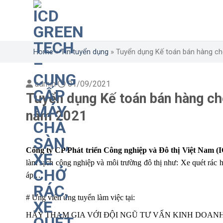
Skip
to
content
Home
»
Tin tuyển dụng
»
Tuyển dụng Kế toán bán hàng c
admin
01/09/2021
Tuyển dụng Kế toán bán hàng c
năm 2021
Công ty CP Phát triển Công nghiệp và Đô thị Việt Nam (
làm sạch công nghiệp và môi trường đô thị như: Xe quét rác h
áp,…
# Ứng viên ứng tuyển làm việc tại:
HÃY THAM GIA VỚI ĐỘI NGŨ TƯ VẤN KINH DOAN