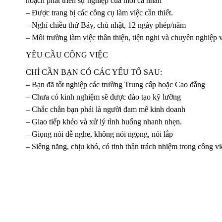
hoạch phát triển sự nghiệp của mỗi cá nhân
– Được trang bị các công cụ làm việc cần thiết.
– Nghỉ chiều thứ Bảy, chủ nhật, 12 ngày phép/năm
– Môi trường làm việc thân thiện, tiện nghi và chuyên nghiệp 
YÊU CẦU CÔNG VIỆC
CHỈ CẦN BẠN CÓ CÁC YẾU TỐ SAU:
– Bạn đã tốt nghiệp các trường Trung cấp hoặc Cao đẳng
– Chưa có kinh nghiệm sẽ được đào tạo kỹ lưỡng
– Chắc chắn bạn phải là người đam mê kinh doanh
– Giao tiếp khéo và xử lý tình huống nhanh nhẹn.
– Giọng nói dễ nghe, không nói ngọng, nói lắp
– Siêng năng, chịu khó, có tinh thần trách nhiệm trong công vi