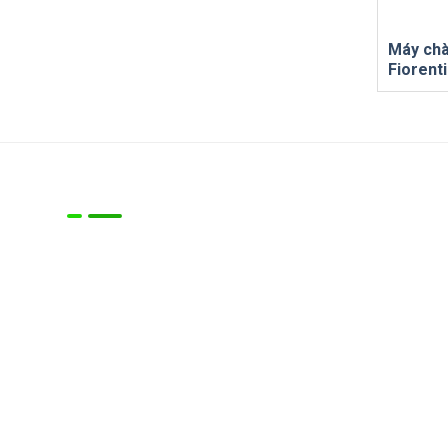
Máy chà 
Fiorenti
Về chúng tôi
Công ty chúng tôi là đơn vị chuyên cung cấp Máy móc
thiêt bị cho các lĩnh vực:
- Vệ sinh làm sạch công nghiệp
- Vệ sinh môi trường đô thị
- Các thiết bị nâng, hạ, kéo hàng trong nhà xưởng, kho
hàng logistic,…
Liên hệ