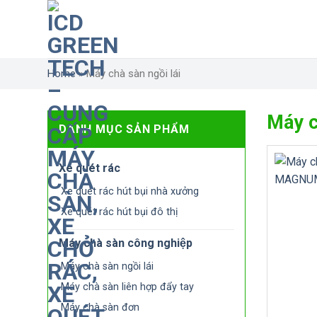
Skip
to
content
Home
»
Máy chà sàn ngồi lái
Máy ch
DANH MỤC SẢN PHẨM
Xe quét rác
Xe quét rác hút bụi nhà xưởng
Xe quét rác hút bụi đô thị
Máy chà sàn công nghiệp
Máy chà sàn ngồi lái
Máy chà sàn liên hợp đẩy tay
Máy chà sàn đơn