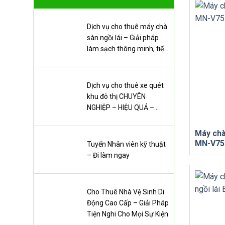
Dịch vụ cho thuê máy chà
sàn ngồi lái – Giải pháp
làm sạch thông minh, tiết
kiệm chi phí
Dịch vụ cho thuê xe quét
khu đô thị CHUYÊN
NGHIỆP – HIỆU QUẢ –
TIẾT KIỆM
Máy ch
MN-V75
Tuyển Nhân viên kỹ thuật
– Đi làm ngay
Cho Thuê Nhà Vệ Sinh Di
Động Cao Cấp – Giải Pháp
Tiện Nghi Cho Mọi Sự Kiện