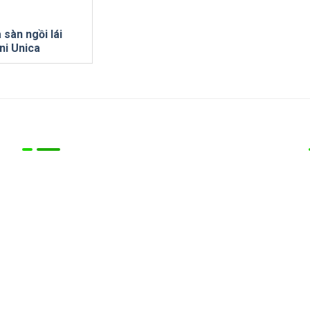
sàn ngồi lái
ni Unica
Thông tin
DANH MỤC SẢN PHẨM
Máy chà sàn công nghiệp
Máy chà sàn ngồi lái
Máy phun xịt áp lực cao
Xe quét rác hút bụi đô thị
Xe chở rác chạy Điện - Xăng