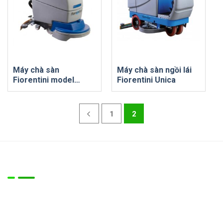
Máy chà sàn
Máy chà sàn ngồi lái
Fiorentini model
Fiorentini Unica
DELUX 43BM
1
2
Về chúng tôi
Công ty chúng tôi là đơn vị chuyên cung cấp Máy móc thiêt
bị cho các lĩnh vực:
- Vệ sinh làm sạch công nghiệp