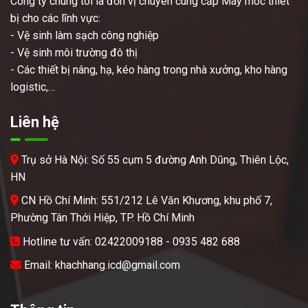
Công ty chúng tôi là đơn vị chuyên cung cấp Máy móc thiêt
bị cho các lĩnh vực:
- Vệ sinh làm sạch công nghiệp
- Vệ sinh môi trường đô thị
- Các thiết bị nâng, hạ, kéo hàng trong nhà xưởng, kho hàng
logistic,…
Liên hệ
Trụ sở Hà Nội: Số 55 cụm 5 đường Anh Dũng, Thiên Lộc,
HN
CN Hồ Chí Minh: 551/212 Lê Văn Khương, khu phố 7,
Phường Tân Thới Hiệp, TP. Hồ Chí Minh
Hotline tư vấn: 02422009188 - 0935 482 688
Email: khachhang.icd@gmail.com