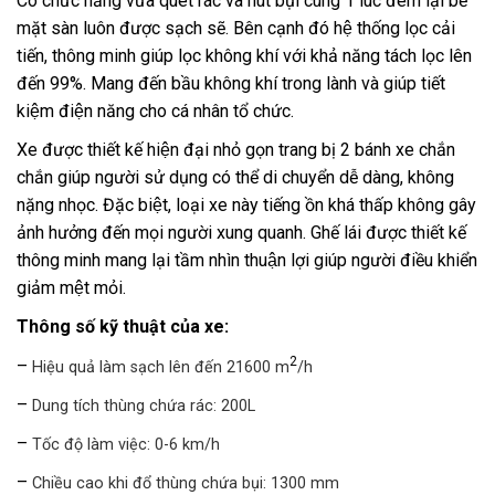
Có chức năng vừa quét rác và hút bụi cùng 1 lúc đem lại bề
mặt sàn luôn được sạch sẽ. Bên cạnh đó hệ thống lọc cải
tiến, thông minh giúp lọc không khí với khả năng tách lọc lên
đến 99%. Mang đến bầu không khí trong lành và giúp tiết
kiệm điện năng cho cá nhân tổ chức.
Xe được thiết kế hiện đại nhỏ gọn trang bị 2 bánh xe chắn
chắn giúp người sử dụng có thể di chuyển dễ dàng, không
nặng nhọc. Đặc biệt, loại xe này tiếng ồn khá thấp không gây
ảnh hưởng đến mọi người xung quanh. Ghế lái được thiết kế
thông minh mang lại tầm nhìn thuận lợi giúp người điều khiển
giảm mệt mỏi.
Thông số kỹ thuật của xe:
2
–
Hiệu quả làm sạch lên đến 21600 m
/h
–
Dung tích thùng chứa rác: 200L
–
Tốc độ làm việc: 0-6 km/h
–
Chiều cao khi đổ thùng chứa bụi: 1300 mm