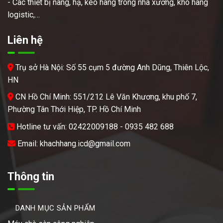
- Các thiết bị nâng, hạ, kéo hàng trong nhà xưởng, kho hàng
logistic,…
Liên hệ
Trụ sở Hà Nội: Số 55 cụm 5 đường Anh Dũng, Thiên Lộc,
HN
CN Hồ Chí Minh: 551/212 Lê Văn Khương, khu phố 7,
Phường Tân Thới Hiệp, TP. Hồ Chí Minh
Hotline tư vấn: 02422009188 - 0935 482 688
Email: khachhang.icd@gmail.com
Thông tin
DANH MỤC SẢN PHẨM