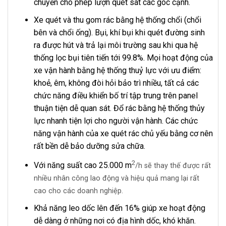
chuyển cho phép lượn quét sát các góc cạnh.
Xe quét và thu gom rác bằng hệ thống chổi (chổi
bên và chổi ống). Bụi, khí bụi khi quét đường sinh
ra được hút và trả lại môi trường sau khi qua hệ
thống lọc bụi tiên tiến tới 99.8%. Mọi hoạt động của
xe vận hành bằng hệ thống thuỷ lực với ưu điểm:
khoẻ, êm, không đòi hỏi bảo trì nhiều, tất cả các
chức năng điều khiển bố trí tập trung trên panel
thuận tiện dễ quan sát. Đổ rác bằng hệ thống thủy
lực nhanh tiện lợi cho người vận hành. Các chức
năng vận hành của xe quét rác chủ yếu bằng cơ nên
rất bền dễ bảo dưỡng sửa chữa.
2
Với năng suất cao 25.000 m
/h sẽ thay thế được rất
nhiều nhân công lao động và hiệu quả mang lại rất
cao cho các doanh nghiệp.
Khả năng leo dốc lên đến 16% giúp xe hoạt động
dễ dàng ở những nơi có địa hình dốc, khó khăn.