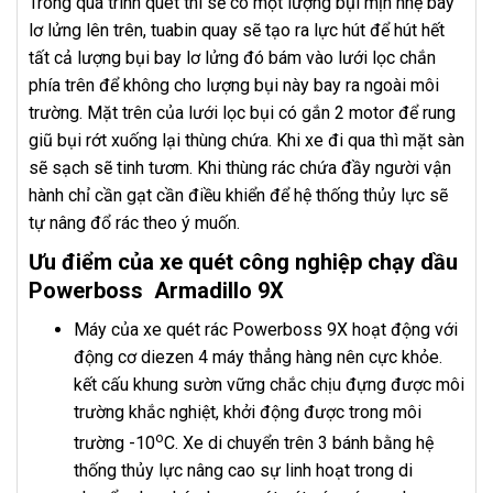
Trong quá trình quét thì sẽ có một lượng bụi mịn nhẹ bay
lơ lửng lên trên, tuabin quay sẽ tạo ra lực hút để hút hết
tất cả lượng bụi bay lơ lửng đó bám vào lưới lọc chắn
phía trên để không cho lượng bụi này bay ra ngoài môi
trường. Mặt trên của lưới lọc bụi có gắn 2 motor để rung
giũ bụi rớt xuống lại thùng chứa. Khi xe đi qua thì mặt sàn
sẽ sạch sẽ tinh tươm. Khi thùng rác chứa đầy người vận
hành chỉ cần gạt cần điều khiển để hệ thống thủy lực sẽ
tự nâng đổ rác theo ý muốn.
Ưu điểm của xe quét công nghiệp chạy dầu
Powerboss Armadillo 9X
Máy của xe quét rác Powerboss 9X hoạt động với
động cơ diezen 4 máy thẳng hàng nên cực khỏe.
kết cấu khung sườn vững chắc chịu đựng được môi
trường khắc nghiệt, khởi động được trong môi
o
trường -10
C. Xe di chuyển trên 3 bánh bằng hệ
thống thủy lực nâng cao sự linh hoạt trong di