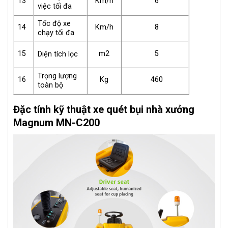
13
Km/h
6
việc tối đa
Tốc độ xe
14
Km/h
8
chạy tối đa
15
m2
5
Diện tích lọc
Trọng lượng
16
Kg
460
toàn bộ
Đặc tính kỹ thuật xe quét bụi nhà xưởng
Magnum MN-C200