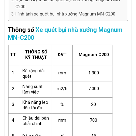
C200
Hình ảnh xe quét bụi nhà xưởng Magnum MN-C200
Thông số
Xe quét bụi nhà xưởng Magnum
MN-C200
THÔNG SỐ
TT
ĐVT
Magnum C200
KỸ THUẬT
Bề rộng dải
1
mm
1.300
quét
Năng suất
2
m2/h
7.000
làm việc
Khả năng leo
3
%
20
dốc tối đa
Chiều dài bàn
4
mm
700
chải chính