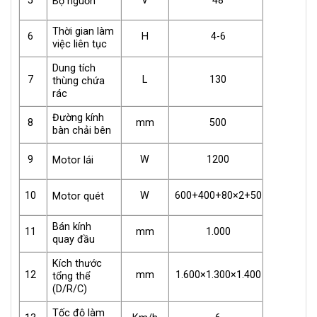
5
V
48
Bộ nguồn
Thời gian làm
6
H
4-6
việc liên tục
Dung tích
7
L
130
thùng chứa
rác
Đường kính
8
mm
500
bàn chải bên
9
W
1200
Motor lái
10
W
600+400+80×2+50
Motor quét
Bán kính
11
mm
1.000
quay đầu
Kích thước
12
mm
1.600×1.300×1.400
tổng thể
(D/R/C)
Tốc độ làm