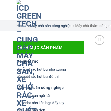
Skip
to
content
Home
»
Máy chà sàn công nghiệp
»
Máy chà thảm công n
DANH MỤC SẢN PHẨM
Xe quét rác
Xe quét rác hút bụi nhà xưởng
Xe quét rác hút bụi đô thị
Máy chà sàn công nghiệp
Máy chà sàn ngồi lái
Máy chà sàn liên hợp đẩy tay
Máy chà sàn đơn