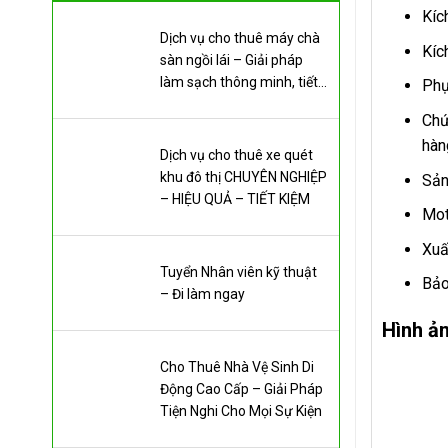
Kíc
Dịch vụ cho thuê máy chà
Kíc
sàn ngồi lái – Giải pháp
làm sạch thông minh, tiết
Phụ
kiệm chi phí
Chứ
hàn
Dịch vụ cho thuê xe quét
khu đô thị CHUYÊN NGHIỆP
Sản
– HIỆU QUẢ – TIẾT KIỆM
Mot
Xuấ
Tuyển Nhân viên kỹ thuật
Bảo
– Đi làm ngay
Hình ả
Cho Thuê Nhà Vệ Sinh Di
Động Cao Cấp – Giải Pháp
Tiện Nghi Cho Mọi Sự Kiện