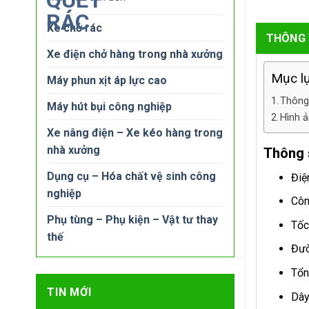
Xe chở rác
THÔNG 
Xe điện chở hàng trong nhà xưởng
Mục l
Máy phun xịt áp lực cao
Thông
Máy hút bụi công nghiệp
Hình 
Xe nâng điện – Xe kéo hàng trong
nhà xưởng
Thông 
Dụng cụ – Hóa chất vệ sinh công
Điệ
nghiệp
Côn
Phụ tùng – Phụ kiện – Vật tư thay
Tốc
thế
Đườ
Tổn
TIN MỚI
Dây