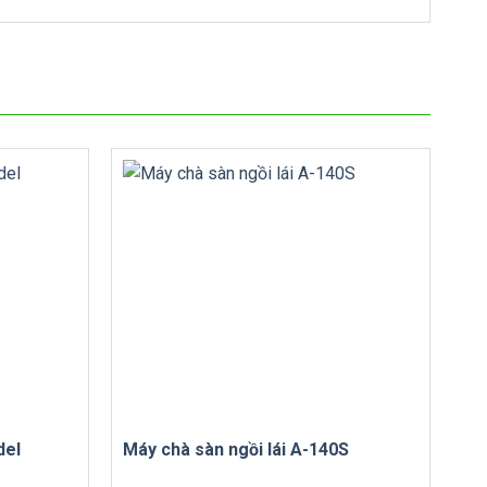
del
Máy chà sàn ngồi lái A-140S
Má
BF