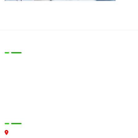
Về chúng tôi
Công ty chúng tôi là đơn vị chuyên cung cấp Máy móc thiêt
bị cho các lĩnh vực:
- Vệ sinh làm sạch công nghiệp
- Vệ sinh môi trường đô thị
- Các thiết bị nâng, hạ, kéo hàng trong nhà xưởng, kho hàng
logistic,…
Liên hệ
Trụ sở Hà Nội: Số 55 cụm 5 đường Anh Dũng, Thiên Lộc,