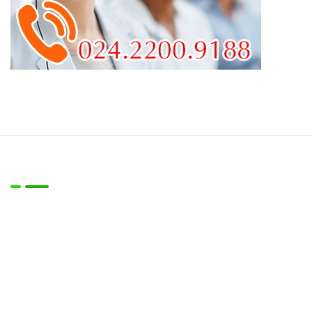
Về chúng tôi
Công ty chúng tôi là đơn vị chuyên cung cấp Máy móc thiêt
bị cho các lĩnh vực:
- Vệ sinh làm sạch công nghiệp
- Vệ sinh môi trường đô thị
- Các thiết bị nâng, hạ, kéo hàng trong nhà xưởng, kho hàng
logistic,…