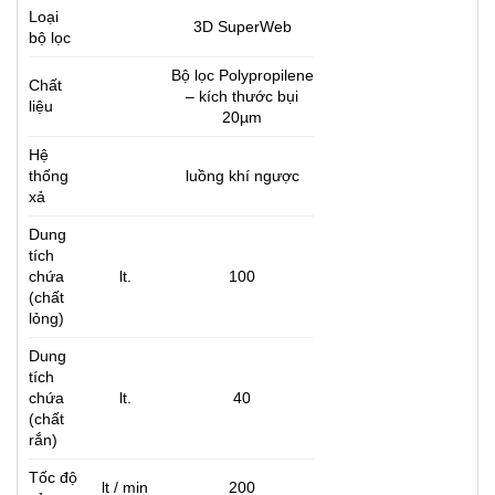
Loại
3D SuperWeb
bộ lọc
Bộ lọc Polypropilene
Chất
– kích thước bụi
liệu
20µm
Hệ
thống
luồng khí ngược
xả
Dung
tích
chứa
lt.
100
(chất
lỏng)
Dung
tích
chứa
lt.
40
(chất
rắn)
Tốc độ
lt / min
200