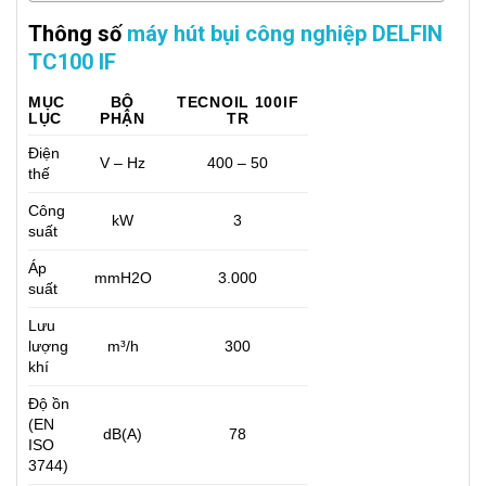
Thông số
máy hút bụi công nghiệp DELFIN
TC100 IF
MỤC
BỘ
TECNOIL 100IF
LỤC
PHẬN
TR
Điện
V – Hz
400 – 50
thế
Công
kW
3
suất
Áp
mmH2O
3.000
suất
Lưu
lượng
m³/h
300
khí
Độ ồn
(EN
dB(A)
78
ISO
3744)