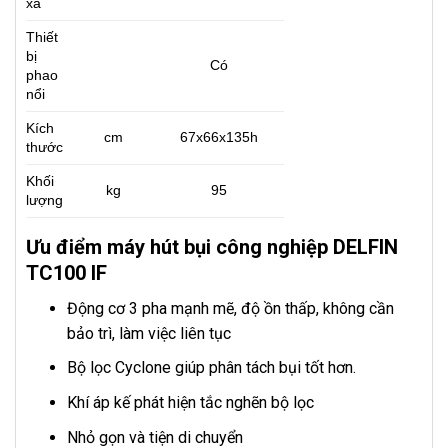
xả
Thiết
bị
Có
phao
nổi
Kích
cm
67x66x135h
thước
Khối
kg
95
lượng
Ưu điểm máy hút bụi công nghiệp DELFIN
TC100 IF
Động cơ 3 pha mạnh mẽ, độ ồn thấp, không cần
bảo trì, làm việc liên tục
Bộ lọc Cyclone giúp phân tách bụi tốt hơn.
Khí áp kế phát hiện tắc nghẽn bộ lọc
Nhỏ gọn và tiện di chuyển