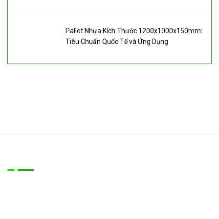
Pallet Nhựa Kích Thước 1200x1000x150mm:
Tiêu Chuẩn Quốc Tế và Ứng Dụng
Về chúng tôi
Công ty chúng tôi là đơn vị chuyên cung cấp Máy móc thiêt
bị cho các lĩnh vực:
- Vệ sinh làm sạch công nghiệp